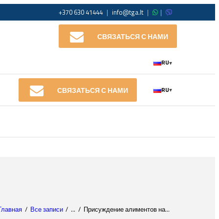
+370 630 41444
|
info@tga.lt
|
|
СВЯЗАТЬСЯ С НАМИ
RU
▾
СВЯЗАТЬСЯ С НАМИ
RU
▾
Главная
Все записи
...
Присуждение алиментов на...