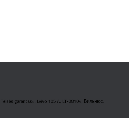
sės garantas», Lvivo 105 A, LT-08104, Вильнюс,