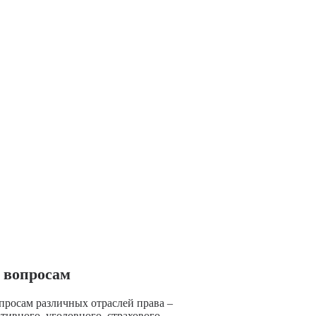
 вопросам
просам различных отраслей права –
тивного, уголовного, страхового,