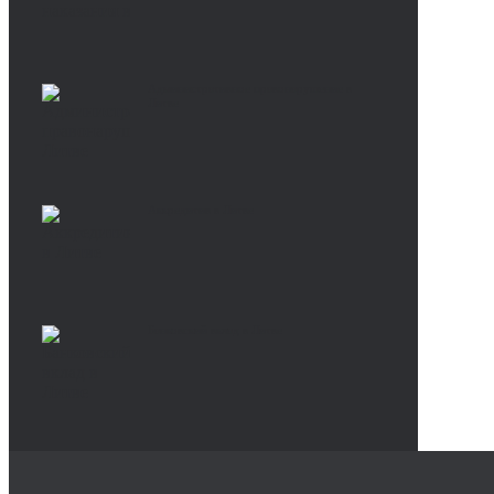
Административное правонарушение в
Литве
Аккредитив в Литве
Банковский вклад в Литве