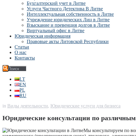
Бухгалтерский учет в Литве
Услуги Частного Детектива В Литве
Интеллектуальная собственность в Литве
Учреждение юридических Лиц в Литве
Взыскание и превенция долгов в Литве
Виртуальный офис в Литве
Юридическая информация
Правовые акты Литовской Республики
Статьи
О нас
Контакты
LT
EN
PL
RU
in
Виды деятельности
,
Юридические услуги для бизнеса
Юридические консультации по различным
Мы консультируем по во
коммерческого (предпринимательского), трудового, администра