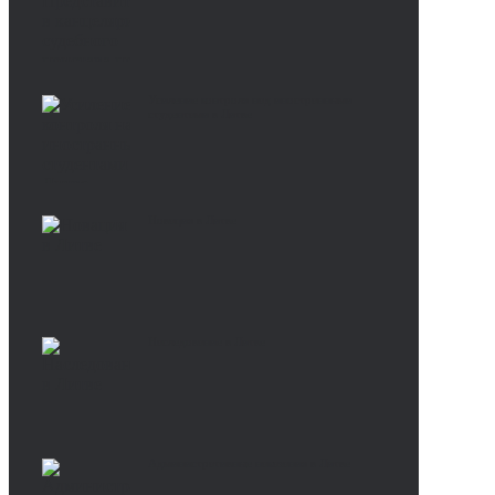
Усиление контроля над иностранными
студентами в Литве
Новация в Литве
Наследование в Литве
Административные наказания в Литве