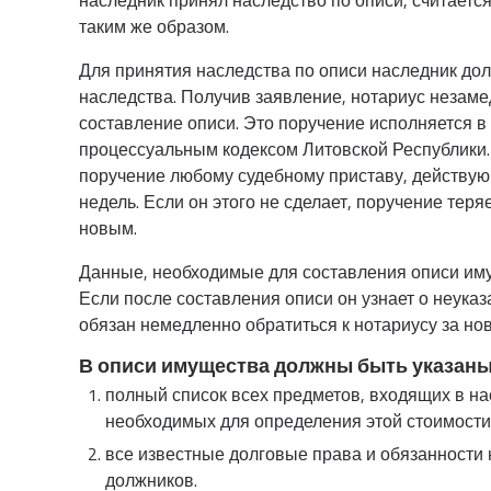
наследник принял наследство по описи, считаетс
таким же образом.
Для принятия наследства по описи наследник дол
наследства. Получив заявление, нотариус незам
составление описи. Это поручение исполняется 
процессуальным кодексом Литовской Республики.
поручение любому судебному приставу, действую
недель. Если он этого не сделает, поручение теря
новым.
Данные, необходимые для составления описи иму
Если после составления описи он узнает о неуказ
обязан немедленно обратиться к нотариусу за но
В описи имущества должны быть указаны
полный список всех предметов, входящих в нас
необходимых для определения этой стоимости
все известные долговые права и обязанности 
должников.