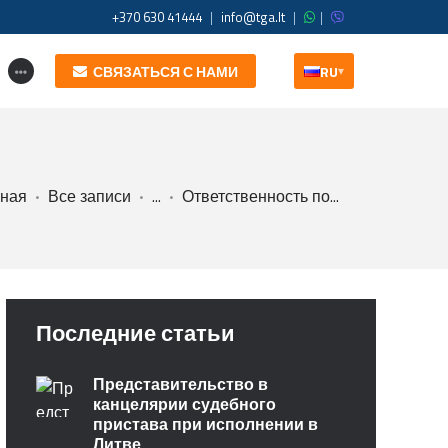
+370 630 41444
|
info@tga.lt
|
|
СВЯЗАТЬСЯ С НАМИ
RU
▾
вная
Все записи
...
Ответственность по...
Последние статьи
Представительство в
канцелярии судебного
пристава при исполнении в
Литве