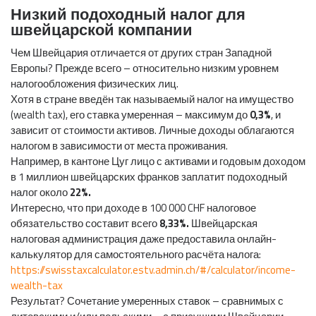
Низкий подоходный налог для
швейцарской компании
Чем Швейцария отличается от других стран Западной
Европы? Прежде всего – относительно низким уровнем
налогообложения физических лиц.
Хотя в стране введён так называемый налог на имущество
(wealth tax), его ставка умеренная – максимум до
0,3%
, и
зависит от стоимости активов. Личные доходы облагаются
налогом в зависимости от места проживания.
Например, в кантоне Цуг лицо с активами и годовым доходом
в 1 миллион швейцарских франков заплатит подоходный
налог около
22%.
Интересно, что при доходе в 100 000 CHF налоговое
обязательство составит всего
8,33%.
Швейцарская
налоговая администрация даже предоставила онлайн-
калькулятор для самостоятельного расчёта налога:
https://swisstaxcalculator.estv.admin.ch/#/calculator/income-
wealth-tax
Результат? Сочетание умеренных ставок – сравнимых с