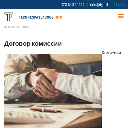
+370 630 41444
|
info@tga.lt
|
|
IN
NEKATEGORIJA
Договор комиссии
Комиссия