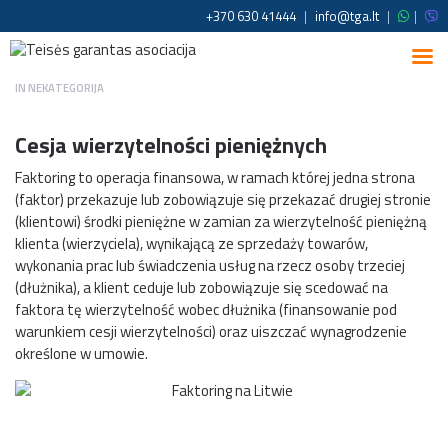
+370 630 41444
|
info@tga.lt
|
|
IN
NEKATEGORIJA
Cesja wierzytelności pieniężnych
Faktoring to operacja finansowa, w ramach której jedna strona
(faktor) przekazuje lub zobowiązuje się przekazać drugiej stronie
(klientowi) środki pieniężne w zamian za wierzytelność pieniężną
klienta (wierzyciela), wynikającą ze sprzedaży towarów,
wykonania prac lub świadczenia usług na rzecz osoby trzeciej
(dłużnika), a klient ceduje lub zobowiązuje się scedować na
faktora tę wierzytelność wobec dłużnika (finansowanie pod
warunkiem cesji wierzytelności) oraz uiszczać wynagrodzenie
określone w umowie.