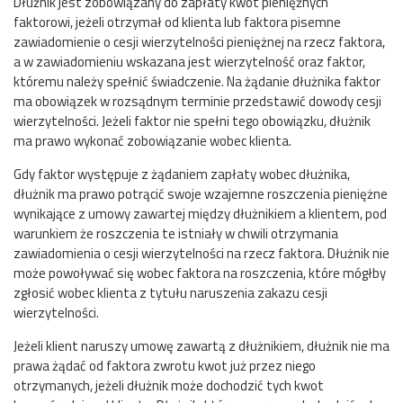
Dłużnik jest zobowiązany do zapłaty kwot pieniężnych
faktorowi, jeżeli otrzymał od klienta lub faktora pisemne
zawiadomienie o cesji wierzytelności pieniężnej na rzecz faktora,
a w zawiadomieniu wskazana jest wierzytelność oraz faktor,
któremu należy spełnić świadczenie. Na żądanie dłużnika faktor
ma obowiązek w rozsądnym terminie przedstawić dowody cesji
wierzytelności. Jeżeli faktor nie spełni tego obowiązku, dłużnik
ma prawo wykonać zobowiązanie wobec klienta.
Gdy faktor występuje z żądaniem zapłaty wobec dłużnika,
dłużnik ma prawo potrącić swoje wzajemne roszczenia pieniężne
wynikające z umowy zawartej między dłużnikiem a klientem, pod
warunkiem że roszczenia te istniały w chwili otrzymania
zawiadomienia o cesji wierzytelności na rzecz faktora. Dłużnik nie
może powoływać się wobec faktora na roszczenia, które mógłby
zgłosić wobec klienta z tytułu naruszenia zakazu cesji
wierzytelności.
Jeżeli klient naruszy umowę zawartą z dłużnikiem, dłużnik nie ma
prawa żądać od faktora zwrotu kwot już przez niego
otrzymanych, jeżeli dłużnik może dochodzić tych kwot