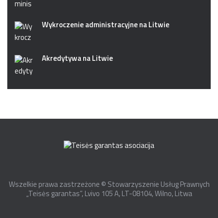
Wykroczenie administracyjne na Litwie
Akredytywa na Litwie
Wszelkie prawa zastrzeżone © Stowarzyszenie Usług Prawnych
„Teisės garantas”, Lvivo 105 A, LT-08104, Wilno, Litwa