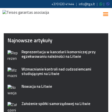
+370 630 41444
|
info@tga.lt
|
|
Najnowsze artykuły
Reprezentacja w kancelarii komorniczej przy
egzekwowaniu należności na Litwie
Wzmacnianie kontroli nad cudzoziemcami
studiującymi na Litwie
Nowacja na Litwie
Założenie spółki samorządowej na Litwie