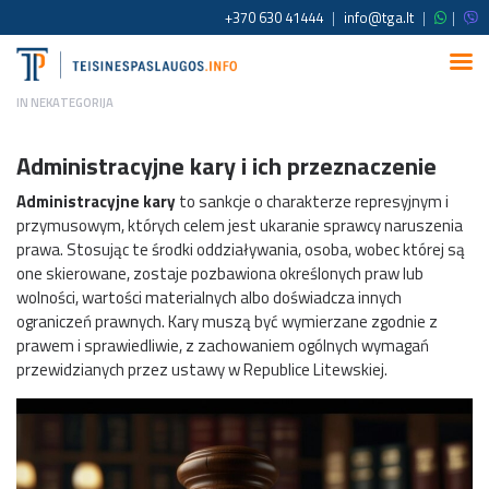
+370 630 41444
|
info@tga.lt
|
|
IN
NEKATEGORIJA
Administracyjne kary i ich przeznaczenie
Administracyjne kary
to sankcje o charakterze represyjnym i
przymusowym, których celem jest ukaranie sprawcy naruszenia
prawa. Stosując te środki oddziaływania, osoba, wobec której są
one skierowane, zostaje pozbawiona określonych praw lub
wolności, wartości materialnych albo doświadcza innych
ograniczeń prawnych. Kary muszą być wymierzane zgodnie z
prawem i sprawiedliwie, z zachowaniem ogólnych wymagań
przewidzianych przez ustawy w Republice Litewskiej.