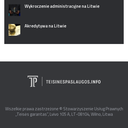
Wykroczenie administracyjne na Litwie
Akredytywa na Litwie
Wszelkie prawa zastrzeżone © Stowarzyszenie Usług Prawnych
„Teisės garantas”, Lvivo 105 A, LT-08104, Wilno, Litwa