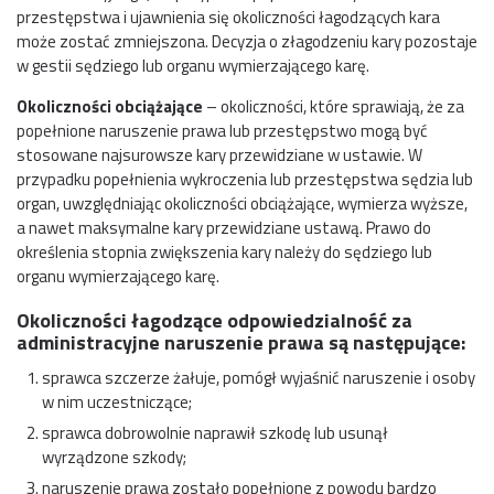
przestępstwa i ujawnienia się okoliczności łagodzących kara
może zostać zmniejszona. Decyzja o złagodzeniu kary pozostaje
w gestii sędziego lub organu wymierzającego karę.
Okoliczności obciążające
– okoliczności, które sprawiają, że za
popełnione naruszenie prawa lub przestępstwo mogą być
stosowane najsurowsze kary przewidziane w ustawie. W
przypadku popełnienia wykroczenia lub przestępstwa sędzia lub
organ, uwzględniając okoliczności obciążające, wymierza wyższe,
a nawet maksymalne kary przewidziane ustawą. Prawo do
określenia stopnia zwiększenia kary należy do sędziego lub
organu wymierzającego karę.
Okoliczności łagodzące odpowiedzialność za
administracyjne naruszenie prawa są następujące:
sprawca szczerze żałuje, pomógł wyjaśnić naruszenie i osoby
w nim uczestniczące;
sprawca dobrowolnie naprawił szkodę lub usunął
wyrządzone szkody;
naruszenie prawa zostało popełnione z powodu bardzo