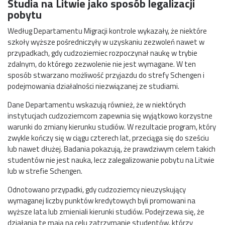
Studia na Litwie jako sposób legalizacji
pobytu
Według Departamentu Migracji kontrole wykazały, że niektóre
szkoły wyższe pośredniczyły w uzyskaniu zezwoleń nawet w
przypadkach, gdy cudzoziemiec rozpoczynał naukę w trybie
zdalnym, do którego zezwolenie nie jest wymagane. W ten
sposób stwarzano możliwość przyjazdu do strefy Schengen i
podejmowania działalności niezwiązanej ze studiami.
Dane Departamentu wskazują również, że w niektórych
instytucjach cudzoziemcom zapewnia się wyjątkowo korzystne
warunki do zmiany kierunku studiów. W rezultacie program, który
zwykle kończy się w ciągu czterech lat, przeciąga się do sześciu
lub nawet dłużej. Badania pokazują, że prawdziwym celem takich
studentów nie jest nauka, lecz zalegalizowanie pobytu na Litwie
lub w strefie Schengen.
Odnotowano przypadki, gdy cudzoziemcy nieuzyskujący
wymaganej liczby punktów kredytowych byli promowani na
wyższe lata lub zmieniali kierunki studiów. Podejrzewa się, że
działania te mają na celu zatrzymanie studentów, którzy