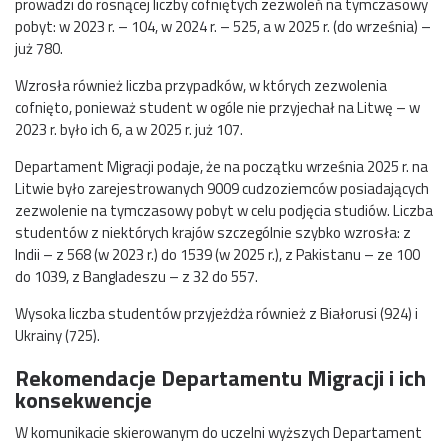
prowadzi do rosnącej liczby cofniętych zezwoleń na tymczasowy
pobyt: w 2023 r. – 104, w 2024 r. – 525, a w 2025 r. (do września) –
już 780.
Wzrosła również liczba przypadków, w których zezwolenia
cofnięto, ponieważ student w ogóle nie przyjechał na Litwę – w
2023 r. było ich 6, a w 2025 r. już 107.
Departament Migracji podaje, że na początku września 2025 r. na
Litwie było zarejestrowanych 9009 cudzoziemców posiadających
zezwolenie na tymczasowy pobyt w celu podjęcia studiów. Liczba
studentów z niektórych krajów szczególnie szybko wzrosła: z
Indii – z 568 (w 2023 r.) do 1539 (w 2025 r.), z Pakistanu – ze 100
do 1039, z Bangladeszu – z 32 do 557.
Wysoka liczba studentów przyjeżdża również z Białorusi (924) i
Ukrainy (725).
Rekomendacje Departamentu Migracji i ich
konsekwencje
W komunikacie skierowanym do uczelni wyższych Departament