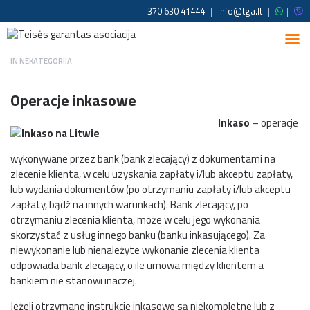
+370 630 41444
|
info@tga.lt
|
|
IN
NEKATEGORIJA
Operacje inkasowe
Inkaso
– operacje
wykonywane przez bank (bank zlecający) z dokumentami na
zlecenie klienta, w celu uzyskania zapłaty i/lub akceptu zapłaty,
lub wydania dokumentów (po otrzymaniu zapłaty i/lub akceptu
zapłaty, bądź na innych warunkach). Bank zlecający, po
otrzymaniu zlecenia klienta, może w celu jego wykonania
skorzystać z usług innego banku (banku inkasującego). Za
niewykonanie lub nienależyte wykonanie zlecenia klienta
odpowiada bank zlecający, o ile umowa między klientem a
bankiem nie stanowi inaczej.
Jeżeli otrzymane instrukcje inkasowe są niekompletne lub z