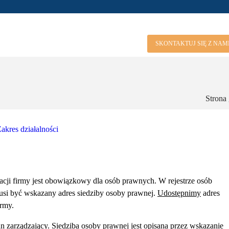
SKONTAKTUJ SIĘ Z NAM
Strona
akres działalności
racji firmy jest obowiązkowy dla osób prawnych. W rejestrze osób
si być wskazany adres siedziby osoby prawnej.
Udostępnimy
adres
irmy.
gan zarządzający. Siedziba osoby prawnej jest opisana przez wskazanie