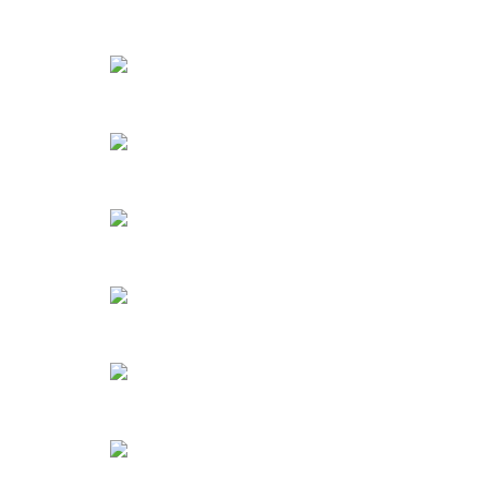
cudzoziemcami studiującymi na Litwie
Nowacja na Litwie
Założenie spółki samorządowej na
Litwie
Dziedziczenie na Litwie
Administracyjne kary na Litwie
Wykroczenie administracyjne na
Litwie
Akredytywa na Litwie