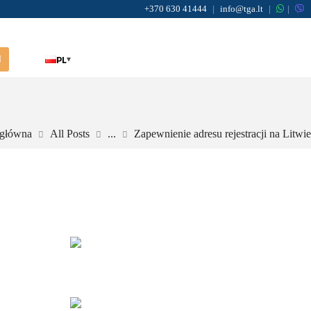
+370 630 41444
|
info@tga.lt
|
|
PL
▾
I
 główna
All Posts
...
Zapewnienie adresu rejestracji na Litwie
Najnowsze artykuły
Reprezentacja w kancelarii
komorniczej przy egzekwowaniu
należności na Litwie
Wzmacnianie kontroli nad