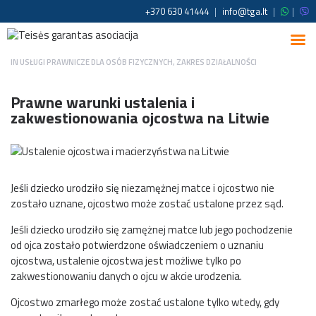
+370 630 41444
|
info@tga.lt
|
|
IN
USŁUGI PRAWNICZE DLA OSÓB FIZYCZNYCH
,
ZAKRES DZIAŁALNOŚCI
Prawne warunki ustalenia i
zakwestionowania ojcostwa na Litwie
Jeśli dziecko urodziło się niezamężnej matce i ojcostwo nie
zostało uznane, ojcostwo może zostać ustalone przez sąd.
Jeśli dziecko urodziło się zamężnej matce lub jego pochodzenie
od ojca zostało potwierdzone oświadczeniem o uznaniu
ojcostwa, ustalenie ojcostwa jest możliwe tylko po
zakwestionowaniu danych o ojcu w akcie urodzenia.
Ojcostwo zmarłego może zostać ustalone tylko wtedy, gdy