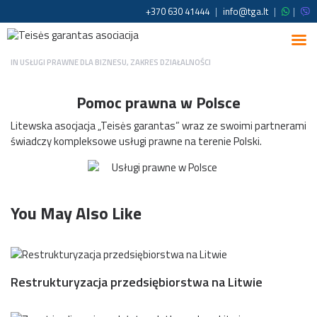
+370 630 41444
|
info@tga.lt
|
|
IN
USŁUGI PRAWNE DLA BIZNESU
,
ZAKRES DZIAŁALNOŚCI
Pomoc prawna w Polsce
Litewska asocjacja „Teisės garantas” wraz ze swoimi partnerami
świadczy kompleksowe usługi prawne na terenie Polski.
You May Also Like
Restrukturyzacja przedsiębiorstwa na Litwie