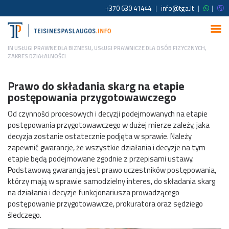
+370 630 41444
|
info@tga.lt
|
|
IN
USŁUGI PRAWNE DLA BIZNESU
,
USŁUGI PRAWNICZE DLA OSÓB FIZYCZNYCH
,
ZAKRES DZIAŁALNOŚCI
Prawo do składania skarg na etapie
postępowania przygotowawczego
Od czynności procesowych i decyzji podejmowanych na etapie
postępowania przygotowawczego w dużej mierze zależy, jaka
decyzja zostanie ostatecznie podjęta w sprawie. Należy
zapewnić gwarancje, że wszystkie działania i decyzje na tym
etapie będą podejmowane zgodnie z przepisami ustawy.
Podstawową gwarancją jest prawo uczestników postępowania,
którzy mają w sprawie samodzielny interes, do składania skarg
na działania i decyzje funkcjonariusza prowadzącego
postępowanie przygotowawcze, prokuratora oraz sędziego
śledczego.