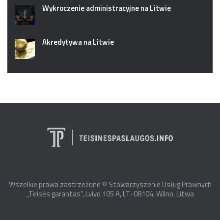
Wykroczenie administracyjne na Litwie
Akredytywa na Litwie
Wszelkie prawa zastrzeżone © Stowarzyszenie Usług Prawnych
„Teisės garantas”, Lvivo 105 A, LT-08104, Wilno, Litwa