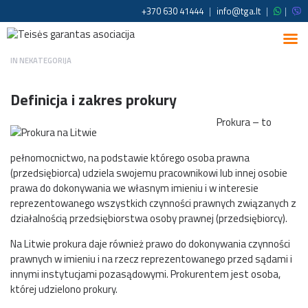
+370 630 41444
|
info@tga.lt
|
|
IN
NEKATEGORIJA
Definicja i zakres prokury
Prokura – to
pełnomocnictwo, na podstawie którego osoba prawna
(przedsiębiorca) udziela swojemu pracownikowi lub innej osobie
prawa do dokonywania we własnym imieniu i w interesie
reprezentowanego wszystkich czynności prawnych związanych z
działalnością przedsiębiorstwa osoby prawnej (przedsiębiorcy).
Na Litwie prokura daje również prawo do dokonywania czynności
prawnych w imieniu i na rzecz reprezentowanego przed sądami i
innymi instytucjami pozasądowymi. Prokurentem jest osoba,
której udzielono prokury.