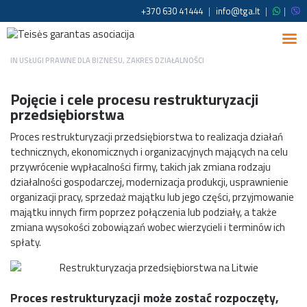
+370 630 41444
|
info@tga.lt
|
|
IN
USŁUGI PRAWNE DLA BIZNESU
,
ZAKRES DZIAŁALNOŚCI
Pojęcie i cele procesu restrukturyzacji
przedsiębiorstwa
Proces restrukturyzacji przedsiębiorstwa to realizacja działań
technicznych, ekonomicznych i organizacyjnych mających na celu
przywrócenie wypłacalności firmy, takich jak zmiana rodzaju
działalności gospodarczej, modernizacja produkcji, usprawnienie
organizacji pracy, sprzedaż majątku lub jego części, przyjmowanie
majątku innych firm poprzez połączenia lub podziały, a także
zmiana wysokości zobowiązań wobec wierzycieli i terminów ich
spłaty.
Proces restrukturyzacji może zostać rozpoczęty,