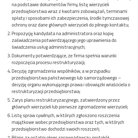
na podstawie dokumentów firmy, listę wierzycieli
przedsiębiorstwa wraz z kwotami zobowiązań, terminami
spłaty i sposobami ich zabezpieczenia, środki tymczasowej
ochrony oraz dane głównych wierzycieli do pilnego kontaktu;
Propozycję kandydata na administratora oraz kopię
zaświadczenia potwierdzającego jego uprawnienia do
świadczenia usług administracyjnych;
Dokumenty potwierdzające, że firma spełnia warunki
rozpoczęcia procesu restrukturyzacji;
Decyzję zgromadzenia wspólników, a w przypadku
przedsiębiorstwa państwowego lub samorządowego –
decyzję organu wykonującego prawa i obowiązki właściciela o
restrukturyzacji przedsiębiorstwa;
Zarys planu restrukturyzacyjnego, zatwierdzony przez
głównych wierzycieli lub pierwsze zgromadzenie wierzycieli;
Listę spraw cywilnych, w których zgłoszono roszczenia
majątkowe wobec przedsiębiorstwa oraz tych, w których
przedsiębiorstwo dochodzi swoich roszczeń;
Bilans za ostatni okres sprawozdawczy, protokół