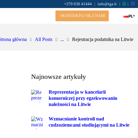
+370 630 41444
|
info@tga.lt
|
|
PL
▾
SKONTAKTUJ SIĘ Z NAMI
Strona główna
All Posts
...
Rejestracja podatnika na Litwie
Najnowsze artykuły
Reprezentacja w kancelarii
komorniczej przy egzekwowaniu
należności na Litwie
Wzmacnianie kontroli nad
cudzoziemcami studiującymi na Litwie