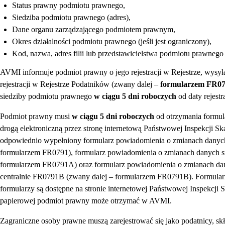
Status prawny podmiotu prawnego,
Siedziba podmiotu prawnego (adres),
Dane organu zarządzającego podmiotem prawnym,
Okres działalności podmiotu prawnego (jeśli jest ograniczony),
Kod, nazwa, adres filii lub przedstawicielstwa podmiotu prawnego
AVMI informuje podmiot prawny o jego rejestracji w Rejestrze, wys
rejestracji w Rejestrze Podatników (zwany dalej –
formularzem FR0
siedziby podmiotu prawnego
w ciągu 5 dni roboczych
od daty rejest
Podmiot prawny musi
w ciągu 5 dni roboczych
od otrzymania formul
drogą elektroniczną przez stronę internetową Państwowej Inspekcji S
odpowiednio wypełniony formularz powiadomienia o zmianach danyc
formularzem FR0791), formularz powiadomienia o zmianach danych s
formularzem FR0791A) oraz formularz powiadomienia o zmianach dan
centralnie FR0791B (zwany dalej – formularzem FR0791B). Formularz
formularzy są dostępne na stronie internetowej Państwowej Inspekc
papierowej podmiot prawny może otrzymać w AVMI.
Zagraniczne osoby prawne muszą zarejestrować się jako podatnicy, sk