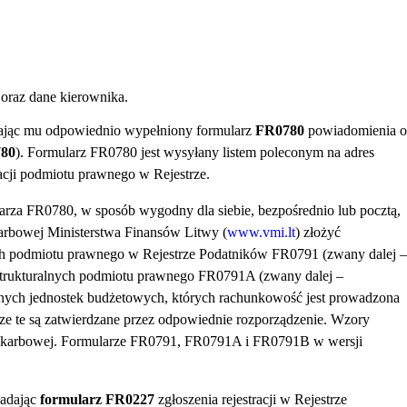
 oraz dane kierownika.
yłając mu odpowiednio wypełniony formularz
FR0780
powiadomienia o
780
). Formularz FR0780 jest wysyłany listem poleconym na adres
racji podmiotu prawnego w Rejestrze.
arza FR0780, w sposób wygodny dla siebie, bezpośrednio lub pocztą,
karbowej Ministerstwa Finansów Litwy (
www.vmi.lt
) złożyć
h podmiotu prawnego w Rejestrze Podatników FR0791 (zwany dalej –
trukturalnych podmiotu prawnego FR0791A (zwany dalej –
ych jednostek budżetowych, których rachunkowość jest prowadzona
e te są zatwierdzane przez odpowiednie rozporządzenie. Wzory
ji Skarbowej. Formularze FR0791, FR0791A i FR0791B w wersji
ładając
formularz FR0227
zgłoszenia rejestracji w Rejestrze