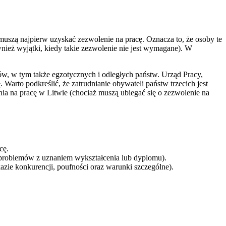
uszą najpierw uzyskać zezwolenie na pracę. Oznacza to, że osoby te
nież wyjątki, kiedy takie zezwolenie nie jest wymagane). W
ów, w tym także egzotycznych i odległych państw. Urząd Pracy,
arto podkreślić, że zatrudnianie obywateli państw trzecich jest
a na pracę w Litwie (chociaż muszą ubiegać się o zezwolenie na
cę.
problemów z uznaniem wykształcenia lub dyplomu).
e konkurencji, poufności oraz warunki szczególne).