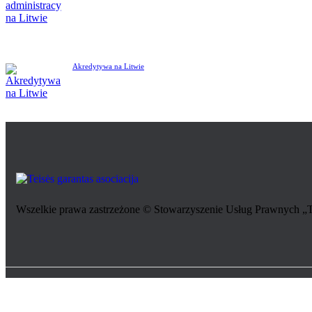
Akredytywa na Litwie
Wszelkie prawa zastrzeżone © Stowarzyszenie Usług Prawnych „Te