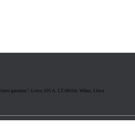
isės garantas”, Lvivo 105 A, LT-08104, Wilno, Litwa