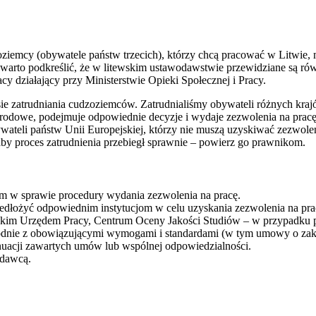
ziemcy (obywatele państw trzecich), którzy chcą pracować w Litwie, m
warto podkreślić, że w litewskim ustawodawstwie przewidziane są rów
y działający przy Ministerstwie Opieki Społecznej i Pracy.
ie zatrudniania cudzoziemców. Zatrudnialiśmy obywateli różnych kraj
dowe, podejmuje odpowiednie decyzje i wydaje zezwolenia na pracę. W
teli państw Unii Europejskiej, którzy nie muszą uzyskiwać zezwoleni
, aby proces zatrudnienia przebiegł sprawnie – powierz go prawnikom.
om w sprawie procedury wydania zezwolenia na pracę.
edłożyć odpowiednim instytucjom w celu uzyskania zezwolenia na pra
wskim Urzędem Pracy, Centrum Oceny Jakości Studiów – w przypadku 
nie z obowiązującymi wymogami i standardami (w tym umowy o zakazi
nuacji zawartych umów lub wspólnej odpowiedzialności.
odawcą.