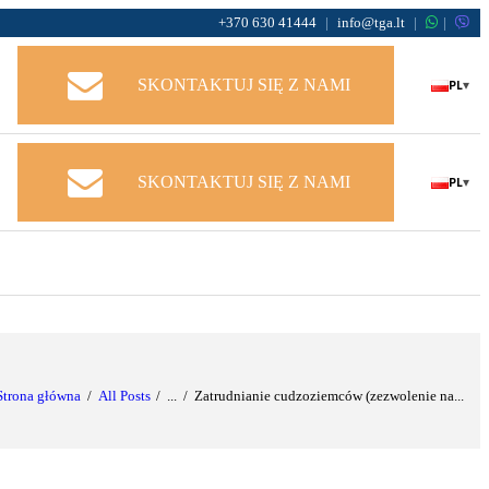
+370 630 41444
|
info@tga.lt
|
|
PL
SKONTAKTUJ SIĘ Z NAMI
▾
PL
SKONTAKTUJ SIĘ Z NAMI
▾
Strona główna
All Posts
...
Zatrudnianie cudzoziemców (zezwolenie na...