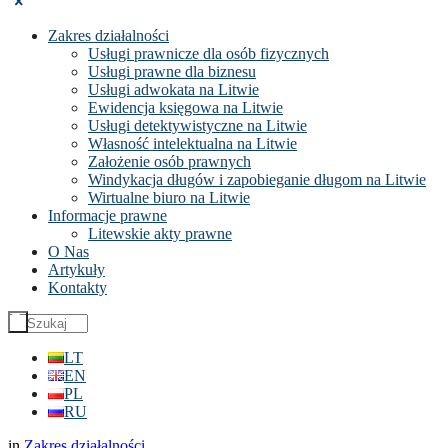
Zakres działalności
Usługi prawnicze dla osób fizycznych
Usługi prawne dla biznesu
Usługi adwokata na Litwie
Ewidencja księgowa na Litwie
Usługi detektywistyczne na Litwie
Własność intelektualna na Litwie
Założenie osób prawnych
Windykacja długów i zapobieganie długom na Litwie
Wirtualne biuro na Litwie
Informacje prawne
Litewskie akty prawne
O Nas
Artykuły
Kontakty
LT
EN
PL
RU
in
Zakres działalności