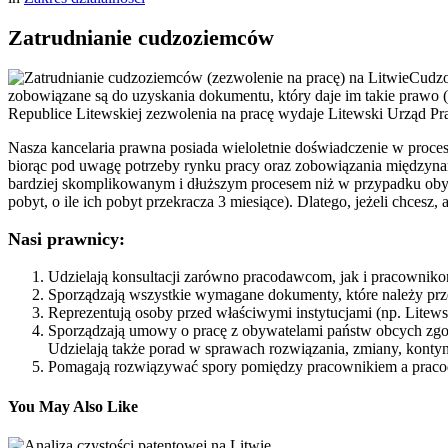
Zatrudnianie cudzoziemców
Cudzo
zobowiązane są do uzyskania dokumentu, który daje im takie prawo (
Republice Litewskiej zezwolenia na pracę wydaje Litewski Urząd Prac
Nasza kancelaria prawna posiada wieloletnie doświadczenie w proces
biorąc pod uwagę potrzeby rynku pracy oraz zobowiązania międzynaro
bardziej skomplikowanym i dłuższym procesem niż w przypadku obywa
pobyt, o ile ich pobyt przekracza 3 miesiące). Dlatego, jeżeli chcesz
Nasi prawnicy:
Udzielają konsultacji zarówno pracodawcom, jak i pracownik
Sporządzają wszystkie wymagane dokumenty, które należy prz
Reprezentują osoby przed właściwymi instytucjami (np. Lite
Sporządzają umowy o pracę z obywatelami państw obcych zgod
Udzielają także porad w sprawach rozwiązania, zmiany, konty
Pomagają rozwiązywać spory pomiędzy pracownikiem a prac
You May Also Like