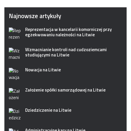
Najnowsze artykuły
Reprezentacja w kancelarii komorniczej przy
egzekwowaniu należności na Litwie
Wzmacnianie kontroli nad cudzoziemcami
studiującymi na Litwie
Nowacja na Litwie
Założenie spółki samorządowej na Litwie
Dziedziczenie na Litwie
Administracyjne kary na Litwie