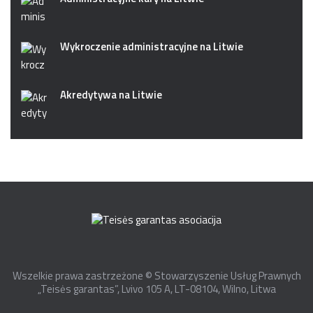
Wykroczenie administracyjne na Litwie
Akredytywa na Litwie
Wszelkie prawa zastrzeżone © Stowarzyszenie Usług Prawnych
„Teisės garantas”, Lvivo 105 A, LT-08104, Wilno, Litwa