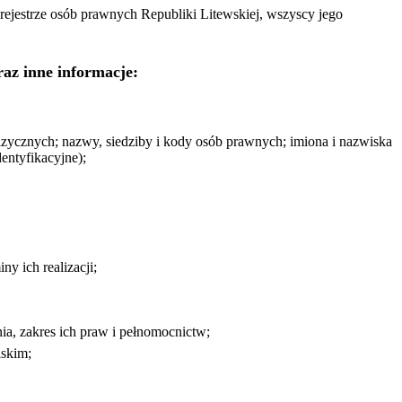
 rejestrze osób prawnych Republiki Litewskiej, wszyscy jego
az inne informacje:
izycznych; nazwy, siedziby i kody osób prawnych; imiona i nazwiska
entyfikacyjne);
y ich realizacji;
a, zakres ich praw i pełnomocnictw;
lskim;