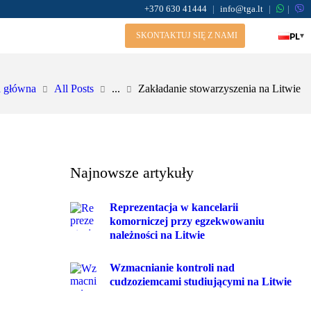
+370 630 41444
|
info@tga.lt
|
|
PL
▾
SKONTAKTUJ SIĘ Z NAMI
a główna
All Posts
...
Zakładanie stowarzyszenia na Litwie
Najnowsze artykuły
Reprezentacja w kancelarii
komorniczej przy egzekwowaniu
należności na Litwie
Wzmacnianie kontroli nad
cudzoziemcami studiującymi na Litwie