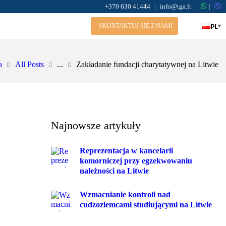
+370 630 41444
|
info@tga.lt
|
|
PL
▾
SKONTAKTUJ SIĘ Z NAMI
a
All Posts
...
Zakładanie fundacji charytatywnej na Litwie
Najnowsze artykuły
Reprezentacja w kancelarii
komorniczej przy egzekwowaniu
należności na Litwie
Wzmacnianie kontroli nad
cudzoziemcami studiującymi na Litwie