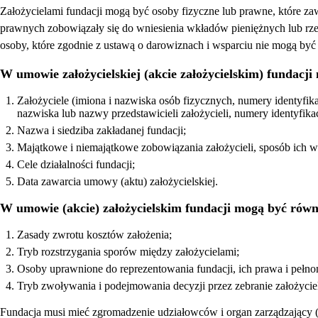
Założycielami fundacji mogą być osoby fizyczne lub prawne, które zawa
prawnych zobowiązały się do wniesienia wkładów pieniężnych lub rze
osoby, które zgodnie z ustawą o darowiznach i wsparciu nie mogą być
W umowie założycielskiej (akcie założycielskim) fundacji
Założyciele (imiona i nazwiska osób fizycznych, numery identyfik
nazwiska lub nazwy przedstawicieli założycieli, numery identyfika
Nazwa i siedziba zakładanej fundacji;
Majątkowe i niemajątkowe zobowiązania założycieli, sposób ich w
Cele działalności fundacji;
Data zawarcia umowy (aktu) założycielskiej.
W umowie (akcie) założycielskim fundacji mogą być równ
Zasady zwrotu kosztów założenia;
Tryb rozstrzygania sporów między założycielami;
Osoby uprawnione do reprezentowania fundacji, ich prawa i pełn
Tryb zwoływania i podejmowania decyzji przez zebranie założyciel
Fundacja musi mieć zgromadzenie udziałowców i organ zarządzający (