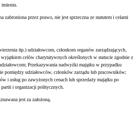
 imieniu.
a zabroniona przez prawo, nie jest sprzeczna ze statutem i celami
wierzenia itp.) udziałowcom, członkom organów zarządzających,
wyjątkiem celów charytatywnych określonych w statucie zgodnie z
b udziałowcom; Przekazywania nadwyżki majątku w przypadku
ormie pomiędzy udziałowców, członków zarządu lub pracowników;
ów i usług po zawyżonych cenach lub sprzedaży majątku po
artii i organizacji politycznych.
uznawana jest za założoną.