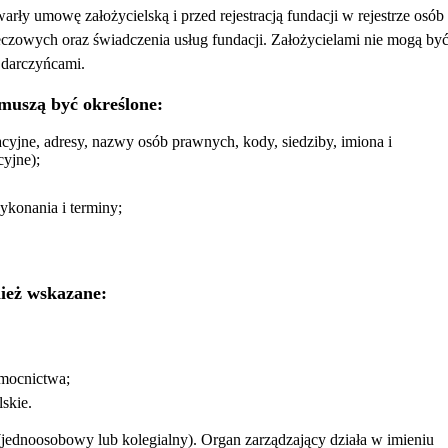
rły umowę założycielską i przed rejestracją fundacji w rejestrze osób
czowych oraz świadczenia usług fundacji. Założycielami nie mogą by
 darczyńcami.
 muszą być określone:
acyjne, adresy, nazwy osób prawnych, kody, siedziby, imiona i
cyjne);
ykonania i terminy;
ież wskazane:
omocnictwa;
skie.
jednoosobowy lub kolegialny). Organ zarządzający działa w imieniu