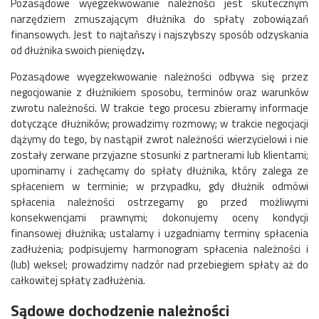
Pozasądowe wyegzekwowanie należności jest skutecznym
narzędziem zmuszającym dłużnika do spłaty zobowiązań
finansowych. Jest to najtańszy i najszybszy sposób odzyskania
od dłużnika swoich pieniędzy
.
Pozasądowe wyegzekwowanie należności odbywa się przez
negocjowanie z dłużnikiem sposobu, terminów oraz warunków
zwrotu należności. W trakcie tego procesu zbieramy informacje
dotyczące dłużników; prowadzimy rozmowy; w trakcie negocjacji
dążymy do tego, by nastąpił zwrot należności wierzycielowi i nie
zostały zerwane przyjazne stosunki z partnerami lub klientami;
upominamy i zachęcamy do spłaty dłużnika, który zalega ze
spłaceniem w terminie; w przypadku, gdy dłużnik odmówi
spłacenia należności ostrzegamy go przed możliwymi
konsekwencjami prawnymi; dokonujemy oceny kondycji
finansowej dłużnika; ustalamy i uzgadniamy terminy spłacenia
zadłużenia; podpisujemy harmonogram spłacenia należności i
(lub) weksel; prowadzimy nadzór nad przebiegiem spłaty aż do
całkowitej spłaty zadłużenia.
Sądowe dochodzenie należności