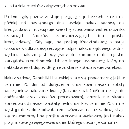
7) lista dokumentów załączonych do pozwu.
Po tym, gdy pozew zostaje przyjęty, sąd bezzwłocznie i nie
później niż następnego dnia wydaje nakaz sądowy dla
kredytodawcy i rozwiązuje kwestię stosowania wobec dłużnika
czasowych środków zabezpieczających (na prośbę
kredytodawcy). Gdy sąd, na prośbę Kredytodawcy, stosuje
czasowe środki zabezpieczające, odpis nakazu sądowego w dniu
wydania nakazu jest wysyłany do komornika, do rejestru
zarządców nieruchomości lub do innego wykonawcy, który np.
nakłada areszt dopóki dług nie zostanie spłacony wierzycielowi.
Nakaz sądowy Republiki Litewskiej staje się prawomocny, jeśli w
terminie 20 dni od doręczenia dłużnikowi nakazu spłaty
wierzycielowi nakazanej kwoty (łącznie z należnościami z tytułu
opóźnienia oraz kosztów procesowych), dłużnik nie składa
sprzeciwu od nakazu zapłaty. Jeśli dłużnik w terminie 20 dni nie
wystąpi do sądu z odwołaniem, wówczas nakaz sądowy staje
się prawomocny i na prośbę wierzyciela wydawany jest nakaz
przymusowego wyegzekwowania, którego dokonuje komornik.