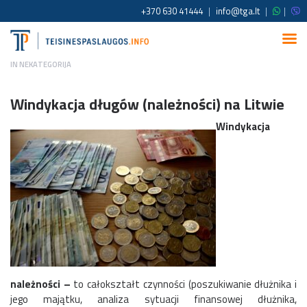
+370 630 41444
|
info@tga.lt
|
|
IN
NEKATEGORIJA
Windykacja długów (należności) na Litwie
Windykacja
należności –
to całokształt czynności (poszukiwanie dłużnika i
jego majątku, analiza sytuacji finansowej dłużnika,