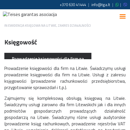
+370 630 41444
|
info@tga.lt
|
|
IN
EWIDENCJA KSIĘGOWA NA LITWIE
,
ZAKRES DZIAŁALNOŚCI
Księgowość
Prowadzenie księgowości dla firm na
Litwie
Prowadzenie księgowości dla firm na Litwie. Świadczymy usługi
prowadzenie księgowości dla firm na Litwie. Usługi z zakresu
ksįęgowości (prowadzenie rachunkowości przedsiębiorstwa,
przygotowanie sprawozdań i t.p.).
Zajmujemy się kompleksową obsługą księgową na Litwie.
Świadczymy usługi zarowno dla firm Litewskichi jak i dla innych
podmiotów gospodarczych prowadzących działalność
gospodarczą na Litwie. Świadczymy różne usługi audytorskie
(prowadzenie ksiąg rachunkowych, prowadzenie rejestrów VAT