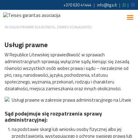
+370 630 41444
|
info@tga.lt
|
|
IN
USŁUGI PRAWNE DLA BIZNESU
,
ZAKRES DZIAŁALNOŚCI
Usługi prawne
W Republice Litewskiej sprawiedliwość w sprawach
administracyjnych sprawują wyłącznie sądy, kierując się zasadą
równości wszystkich osób wobec prawa i sądu – niezależnie od
płci, rasy, narodowości, języka, pochodzenia, statusu
społecznego, wyznania, przekonań, rodzaju i charakteru
działalności, miejsca zamieszkania oraz innych okoliczności.
Sąd podejmuje się rozpatrzenia sprawy
administracyjnej:
na podstawie skargi lub wniosku osoby fizycznej albo jej
przedstawiciela, występującego o ochronę swojego prawa lub