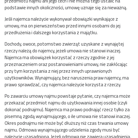
przedmiotu najmu ani jego cech i nie można tego ustalić na
podstawie innych okoliczności, umowę uznaje się za nieważną.
Jeśli najemca należycie wykonywał obowiązki wynikające z
umowy, ma on pierwszeństwo przed innymi osobami do jej
przedłużenia i dalszego korzystania z majątku.
Dochody, owoce, potomstwo zwierząt uzyskane z wynajętej
rzeczy należą do najemcy, jeżeli umowa nie stanowi inaczej.
Najemca ma obowiązek korzystać z rzeczy zgodnie z jej
przeznaczeniem oraz postanowieniami umowy, nie zakłócając
przy tym korzystania z niej przez innych uprawnionych
użytkowników. Wynajmujący, bez naruszenia praw najemcy, ma
prawo sprawdzać, czy najemca należycie korzysta z rzeczy.
Po zawarciu umowy najmu powstaje pytanie, czy najemca może
przekazać przedmiot najmu do użytkowania innej osobie (czyli
dokonać podnajmu). Najemca ma prawo podnająć rzecz tylko za
pisemną zgodą wynajmującego, o ile umowa nie stanowi inaczej.
Okres podnajmu nie może być dłuższy niż czas trwania umowy
najmu. Odmowa wynajmującego udzielenia zgody musi być
należycie uzasadniona. Jeżeli odmowa nie zawiera uzasadnienia,