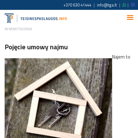
+370 630 41444
|
info@tga.lt
|
|
IN
NEKATEGORIJA
Pojęcie umowy najmu
Najem to