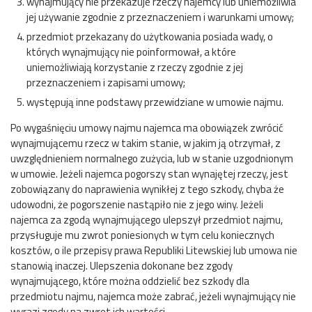
wynajmujący nie przekazuje rzeczy najemcy lub uniemożliwia
jej używanie zgodnie z przeznaczeniem i warunkami umowy;
przedmiot przekazany do użytkowania posiada wady, o
których wynajmujący nie poinformował, a które
uniemożliwiają korzystanie z rzeczy zgodnie z jej
przeznaczeniem i zapisami umowy;
występują inne podstawy przewidziane w umowie najmu.
Po wygaśnięciu umowy najmu najemca ma obowiązek zwrócić
wynajmującemu rzecz w takim stanie, w jakim ją otrzymał, z
uwzględnieniem normalnego zużycia, lub w stanie uzgodnionym
w umowie. Jeżeli najemca pogorszy stan wynajętej rzeczy, jest
zobowiązany do naprawienia wynikłej z tego szkody, chyba że
udowodni, że pogorszenie nastąpiło nie z jego winy. Jeżeli
najemca za zgodą wynajmującego ulepszył przedmiot najmu,
przysługuje mu zwrot poniesionych w tym celu koniecznych
kosztów, o ile przepisy prawa Republiki Litewskiej lub umowa nie
stanowią inaczej. Ulepszenia dokonane bez zgody
wynajmującego, które można oddzielić bez szkody dla
przedmiotu najmu, najemca może zabrać, jeżeli wynajmujący nie
wyrazi zgody na zwrot ich wartości.