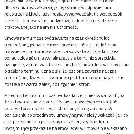
przypadku zawarcia umowy najmu nieruchomości na okres
dłuższy niż rok, zaleca się jej rejestrację w odpowiednim
rejestrze na Litwie, aby mogła wywoływać skutki wobec osób
trzecich. Umowy najmu budynków, budowli lub urządzeń są
traktowane jako najem nieruchomości.
Umowa najmu może być zawarta na czas określony lub
nieokreślony, jednak nie może przekraczać stu lat. Jeżeli po
upływie terminu umowy najemca korzysta z majątku przez
ponad dziesięć dni, a wynajmujący się temu nie sprzeciwia,
uznaje się, że umowa stała się bezterminowa. Jeśli w umowie nie
określono terminu, uznaje się, że jest ona zawarta na czas
nieokreślony. Kwestia, czy umowa jest terminowa i na jaki czas
została zawarta, zależy od uzgodnień stron.
Przedmiotem najmu może być każda rzecz niezbywalna, chyba
że ustawa stanowi inaczej. Ustawa może również określać
rzeczy, których najem jest zabroniony lub ograniczony. W
odniesieniu do przedmiotu umowy najmu należy wskazać, jaki to
jest przedmiot lub jego cechy charakterystyczne, które
wynajmujący przekazuje najemcy. Jeżeli w umowie nie wskazano