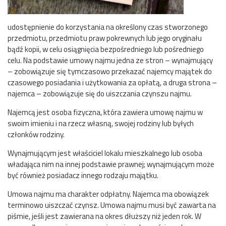
udostępnienie do korzystania na określony czas stworzonego
przedmiotu, przedmiotu praw pokrewnych lub jego oryginału
bądź kopii, w celu osiągnięcia bezpośredniego lub pośredniego
celu. Na podstawie umowy najmu jedna ze stron – wynajmujący
– zobowiązuje się tymczasowo przekazać najemcy majątek do
czasowego posiadania i użytkowania za opłatą, a druga strona –
najemca – zobowiązuje się do uiszczania czynszu najmu.
Najemcą jest osoba fizyczna, która zawiera umowę najmu w
swoim imieniu i na rzecz własną, swojej rodziny lub byłych
członków rodziny.
Wynajmującym jest właściciel lokalu mieszkalnego lub osoba
władająca nim na innej podstawie prawnej; wynajmującym może
być również posiadacz innego rodzaju majątku.
Umowa najmu ma charakter odpłatny. Najemca ma obowiązek
terminowo uiszczać czynsz. Umowa najmu musi być zawarta na
piśmie, jeśli jest zawierana na okres dłuższy niż jeden rok. W