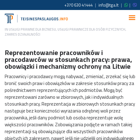
+370 630 41444
|
info@tga.lt
|
|
IN
USŁUGI PRAWNE DLA BIZNESU
,
USŁUGI PRAWNICZE DLA OSÓB FIZYCZNYCH
,
ZAKRES DZIAŁALNOŚCI
Reprezentowanie pracowników i
pracodawców w stosunkach pracy: prawa,
obowiązki i mechanizmy ochrony na Litwie
Pracownicy i pracodawcy mogą nabywać, zmieniać, zrzekać się lub
bronić swoich praw i obowiązków w zakresie stosunków pracy za
pośrednictwem reprezentujących ich podmiotów. Mogą być
reprezentowani zarówno w zbiorowych, jak i indywidualnych
stosunkach pracy. Reprezentacja w zbiorowych stosunkach pracy
następuje bez konieczności wyrażania odrębnej woli przez
pracownika, jeśli dany podmiot lub osoba reprezentuje wolę
większości pracowników. Zobowiązania podjęte w ramach takiej
reprezentacji są obowiązujące dla wszystkich pracowników
objętych ich zakresem, nawet jeśli nie udzielili oni indywidualnego