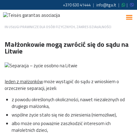
+370 630 41444
|
info@tga.lt
|
|
IN
USŁUGI PRAWNICZE DLA OSÓB FIZYCZNYCH
,
ZAKRES DZIAŁALNOŚCI
Małżonkowie mogą zwrócić się do sądu na
Litwie
Jeden z małżonków
może wystąpić do sądu z wnioskiem o
orzeczenie separacji, jeżeli:
z powodu określonych okoliczności, nawet niezależnych od
drugiego małżonka,
wspólne życie stało się nie do zniesienia (niemożliwe),
albo może ono poważnie zaszkodzić interesom ich
małoletnich dzieci,