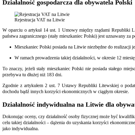
Działalność gospodarcza dla obywatela Polski
Rejestracja VAT na Litwie
W oparciu o artyku
ł
14 ust. 1 Umowy między rządami Republiki Lit
państwa zagranicznego (stały mieszkaniec Polski) jest uznawany za pos
Mieszkaniec Polski posiada na Litwie niezbędne do realizacji je
W ramach prowadzenia takiej działalności, w okresie 12 miesię
To znaczy, jeżeli stały mieszkaniec Polski nie posiada stałego miej
przebywa tu dłużej niż 183 dni.
Zgodnie z art
ykułem
2 ust. 7 Ustawy Republiki Litewskiej o podat
dochodu bądź innych korzyści ekonomicznych w ciągłym okresie.
Działalność indywidualna na Litwie dla obywat
Dokonując oceny, czy działalność osoby fizycznej może być kwalifikow
celu takiej działalności – dążenia do uzyskania korzyści ekonomic
jako indywidualna.