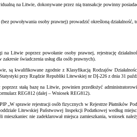
widualną
na Litwie
, dokonywane przez nią transakcje powinny posiada
ej (bez powoływania osoby prawnej) prowadzić określoną działalność, t
gi na Litwie
poprzez powołanie osoby prawnej, rejestrację działalno
w zakresie świadczenia usług dla osób prawnych).
wie, są kwalifikowane zgodnie z Klasyfikacją Rodzajów Działalności
atystyki przy Rządzie Republiki Litewskiej nr DĮ-226 z dnia 31 paźdz
ć poprzez stałą bazę na Litwie, powinien przedłożyć administratoro
 formularz REG812 (dalej – Wniosek REG812).
P „W sprawie rejestracji osób fizycznych w Rejestrze Płatników Po
ziale Litewskiej Państwowej Inspekcji Podatkowej według miejsca 
eli mieszkaniec nie zadeklarował miejsca zamieszkania, wniosek nale