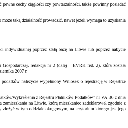
ć pewne cechy ciągłości czy powtarzalności, także powinny posiadać
o może taką działalność prowadzić, nawet jeżeli wymaga to uzyskania
ści indywidualnej poprzez stałą bazę na Litwie lub
poprzez nabycie
 Gospodarczej, redakcja nr 2 (dalej – EVRK red. 2), która została
iernika 2007 r.
wi podatków należycie wypełniony Wniosek o rejestrację w Rejestrze
datków/Wykreślenia z Rejestru Płatników Podatków” nr VA-36 z dnia
zamieszkania na Litwie, którą mieszkaniec zadeklarował zgodnie z
ży złożyć w tym oddziale okręgowym, na terytorium którego jest jego