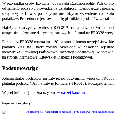
W przypadku osoby fizycznej, obywatela
Rzeczpospolitej
Polski, p
od samego początku prowadzenia działalności gospodarczej, niezależ
stałą bazę na Litwie/ po nabyciu/ nie nabyciu zezwolenia na dział
podatków. Procedura rejestrowania się płatnikiem podatków została 
Należy zaznaczyć, że wniosek REG812 osoba może złożyć oddzielni
uzupełnienie/ zmianę danych rejestrowych – formularz FR0338 wers
Formularz FR0338 można znaleźć na stronie internetowej:
Litewski
płatnika VAT na Litwie zostały określone w Zasadach rejestrac
kierownika
Litewskiej Państwowej Inspekcji Podatkowej.
W sprawie 
na stronie internetowej
Litewskiej Inspekcji Podatkowej.
Podsumowując
Administrator podatków na Litwie, po otrzymaniu wniosku FR0388,
płatnika podatku VAT
na Litwie
(formularz FR0618). Początek termin
Więcej informacji można uzyskać
w naszej kancelarii
.
Najnowsze artykuły
Reprezentacja w kancelarii komorniczej przy egzekwowaniu należności na