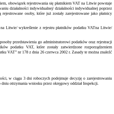
em, obowiązek rejestrowania się płatnikiem VAT na Litwie powstaje
aniu działalności indywidualnej/ działalności indywidualnej poprzez
rejestrowane osoby, które już zostały zarejestrowane jako płatnicy
a Litwie/ wykreślenie z rejestru płatników podatku VATna Litwie/
 sposoby przedstawienia go administratorowi podatków ora
z rejestracji
tników podatku VAT, które zostały zatwierdzone rozporządzeniem
odatku VAT” nr 178 z dnia 26 czerwca 2002 r. Zasady te można znaleźć
ści, w ciągu 3 dni roboczych podejmuje decyzję o zarejestrowaniu
po dniu otrzymania wniosku przez okręgowy oddział
Inspekcji
.