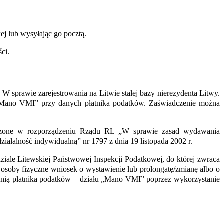
j lub wysyłając go pocztą.
ci.
 sprawie zarejestrowania na Litwie stałej bazy nierezydenta Litwy.
 „Mano VMI” przy danych płatnika podatków. Zaświadczenie można
erdzone w rozporządzeniu Rządu RL „W sprawie zasad wydawania
iałalność indywidualną” nr 1797 z dnia 19 listopada 2002 r.
ziale Litewskiej Państwowej Inspekcji Podatkowej,
do której zwraca
 osoby fizyczne wniosek o wystawienie lub prolongatę/zmianę albo o
rzenią płatnika podatków – działu „Mano VMI” poprzez wykorzystanie