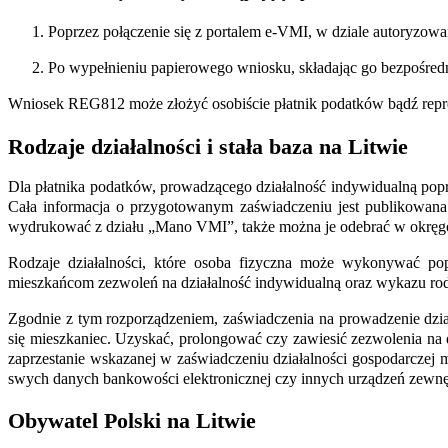
Poprzez połączenie się z portalem e-VMI, w dziale autoryzo
Po wypełnieniu papierowego wniosku, składając go bezpośred
Wniosek REG812 może złożyć osobiście płatnik podatków bądź repre
Rodzaje działalności i stała baza na Litwie
Dla płatnika podatków, prowadzącego działalność indywidualną popr
Cała informacja o przygotowanym zaświadczeniu jest publikowan
wydrukować z działu „Mano VMI”, także można je odebrać w okręgo
Rodzaje działalności, które osoba fizyczna może wykonywać p
mieszkańcom zezwoleń na działalność indywidualną oraz wykazu rodza
Zgodnie z tym rozporządzeniem, zaświadczenia na prowadzenie dzia
się mieszkaniec. Uzyskać, prolongować czy zawiesić zezwolenia na 
zaprzestanie wskazanej w zaświadczeniu działalności gospodarczej 
swych danych bankowości elektronicznej czy innych urządzeń zewnęt
Obywatel Polski na Litwie