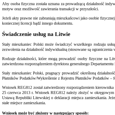
Aby osoba fizyczna została uznana za prowadzącą działalność indy
motyw oraz możliwość zawierania transakcji w przyszłości.
Jeżeli akty prawne nie zabraniają mieszkańcowi jako osobie fizyczn
koniecznej licencji bądź innego dokumentu.
Świadczenie usług na Litwie
Stały mieszkaniec Polski może świadczyć wszelkiego rodzaju
usłu
zezwolenia na działalność indywidualną (stosowane są ograniczenia 
Rodzaje działalności, które mogą prowadzić osoby fizyczne na Lit
zatwierdzona rozporządzeniem dyrektora generalnego Departamentu St
Stały mieszkaniec Polski, pragnący prowadzić określoną działalnoś
Płatników Podatków/Wykreślenie z Rejestru Płatników Podatków –
Wniosek REG812 został zatwierdzony rozporządzeniem kierownika PI
25 czerwca 2013 r. Wniosek REG812 należy złożyć w okręgowym odd
Ustawą Republiki Litewskiej o deklaracji miejsca zamieszkania. Jeż
stałe miejsce zamieszkania.
Wniosek może być złożony w następujący sposób: