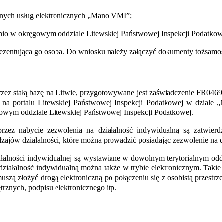
wanych usług elektronicznych „Mano VMI”;
nio w okręgowym oddziale Litewskiej Państwowej Inspekcji Podatkowe
zentująca go osoba. Do wniosku należy załączyć dokumenty tożsamoś
zez stałą bazę na Litwie, przygotowywane jest zaświadczenie FR0469 W
a na portalu Litewskiej Państwowej Inspekcji Podatkowej w dziale
wym oddziale Litewskiej Państwowej Inspekcji Podatkowej.
oprzez nabycie zezwolenia na działalność indywidualną są zatwi
jów działalności, które można prowadzić posiadając zezwolenie na dz
łalności indywidualnej są wystawiane w dowolnym terytorialnym odd
działalność indywidualną można także w trybie elektronicznym. Takie
muszą złożyć drogą elektroniczną po połączeniu się z osobistą przest
rznych, podpisu elektronicznego itp.