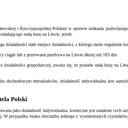
ewskiej i Rzeczypospolitej Polskiej w sprawie unikania podwójnego
iadającego stałą bazę na Litwie, jeżeli:
go działalności stałe miejsce działalności, z którego może regularnie 
cy ciągle lub z przerwami przebywa na Litwie dłużej niż 183 dni.
sca działalności gospodarczej, uważa się, że posiada stałą bazę na Li
ku dochodowym mieszkańców, działalność indywidualna jest samodzie
ela Polski
ana jako działalność indywidualna, konieczne jest ustalenie cech samo
znej. W przypadku braku chociażby jednego z wymienionych czynników,