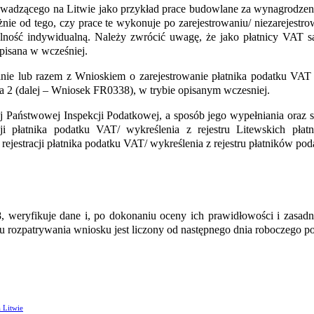
rowadzące
go
na Litwie
jako przykład
prace budowlane
za wynagrodzeni
nie od tego, czy prace te wykonuje po zarejestrowaniu/ niezarejestrow
alność indywidualną. Należy zwrócić uwagę, że jako płatnicy VAT są 
opisana w wcześniej.
e lub razem z Wnioskiem o zarejestrowanie płatnika podatku VAT n
ja 2 (dalej – Wniosek FR0338), w trybie opisanym
wczesniej
.
ej Państwowej Inspekcji Podatkowej
, a sposób jego wypełniania oraz
ji płatnika podatku VAT/ wykreślenia z rejestru Litewskich pła
rejestracji płatnika podatku VAT/ wykreślenia z rejestru płatników p
 weryfikuje dane i, po dokonaniu oceny ich prawidłowości i zasadno
u rozpatrywania wniosku jest liczony od następnego dnia roboczego 
 Litwie