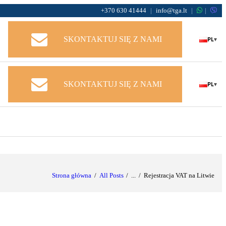
+370 630 41444
|
info@tga.lt
|
|
PL
SKONTAKTUJ SIĘ Z NAMI
▾
PL
SKONTAKTUJ SIĘ Z NAMI
▾
Strona główna
All Posts
...
Rejestracja VAT na Litwie