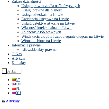
Zakres działalności
Usługi prawnicze dla osób fizycznych
Usługi prawne dla biznesu
Usługi adwokata na Litwie
Ewidencja księgowa na Litwie
Usługi detektywistyczne na Litwie
Własność intelektualna na Litwie
Założenie osób prawnych
Windykacja długów i zapobieganie długom na Litwie
Wirtualne biuro na Litwie
Informacje prawne
Litewskie akty prawne
O Nas
Artykuły
Kontakty
LT
EN
PL
RU
in
Artykuły