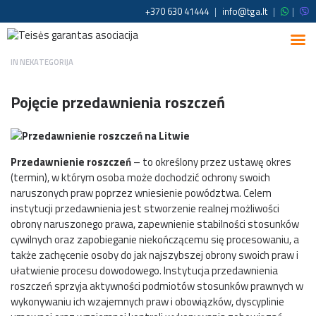
+370 630 41444
|
info@tga.lt
|
|
IN
NEKATEGORIJA
Pojęcie przedawnienia roszczeń
Przedawnienie roszczeń
– to określony przez ustawę okres
(termin), w którym osoba może dochodzić ochrony swoich
naruszonych praw poprzez wniesienie powództwa. Celem
instytucji przedawnienia jest stworzenie realnej możliwości
obrony naruszonego prawa, zapewnienie stabilności stosunków
cywilnych oraz zapobieganie niekończącemu się procesowaniu, a
także zachęcenie osoby do jak najszybszej obrony swoich praw i
ułatwienie procesu dowodowego. Instytucja przedawnienia
roszczeń sprzyja aktywności podmiotów stosunków prawnych w
wykonywaniu ich wzajemnych praw i obowiązków, dyscyplinie