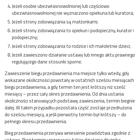
Jeżeli osobie ubezwłasnowolnionej lub częściowo
ubezwłasnowolnionej nie wyznaczono opiekuna lub kuratora;
Jeżeli strony zobowiązania są małżonkami;
Jeżeli strony zobowiązania to opiekun i podopieczny, kurator i
podopieczny;
Jeżeli strony zobowiązania to rodzice i ich małoletnie dzieci;
Jeżeli zawieszono działanie ustawy lub innego aktu prawnego
regulującego dane stosunki sporne.
Zawieszenie biegu przedawnienia ma miejsce tylko wtedy, gdy
wskazane okoliczności powstały w ostatnich sześciu miesiącach
biegu przedawnienia, a gdy termin ten jest krótszy niż sześć
miesięcy – przez cały okres przedawnienia. Od dnia ustania
okoliczności stanowiących podstawę zawieszenia, termin biegnie
dalej. W takim przypadku pozostała część zostaje przedłużona
do sześciu miesięcy, a jeśli pierwotny termin był krótszy – do
pełnego okresu przedawnienia.
Bieg przedawnienia przerywa wniesienie powództwa zgodnie z
ustawą. Bieg terminu przerywają także działania dłużnika