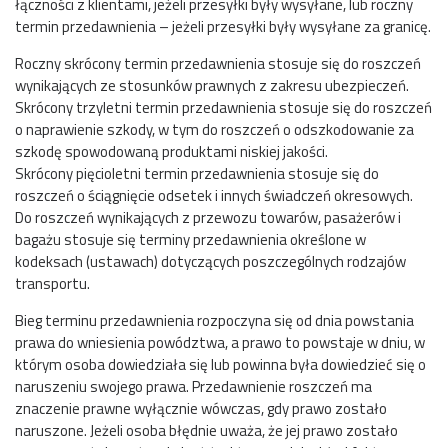
łączności z klientami, jeżeli przesyłki były wysyłane, lub roczny
termin przedawnienia – jeżeli przesyłki były wysyłane za granicę.
Roczny skrócony termin przedawnienia stosuje się do roszczeń
wynikających ze stosunków prawnych z zakresu ubezpieczeń.
Skrócony trzyletni termin przedawnienia stosuje się do roszczeń
o naprawienie szkody, w tym do roszczeń o odszkodowanie za
szkodę spowodowaną produktami niskiej jakości.
Skrócony pięcioletni termin przedawnienia stosuje się do
roszczeń o ściągnięcie odsetek i innych świadczeń okresowych.
Do roszczeń wynikających z przewozu towarów, pasażerów i
bagażu stosuje się terminy przedawnienia określone w
kodeksach (ustawach) dotyczących poszczególnych rodzajów
transportu.
Bieg terminu przedawnienia rozpoczyna się od dnia powstania
prawa do wniesienia powództwa, a prawo to powstaje w dniu, w
którym osoba dowiedziała się lub powinna była dowiedzieć się o
naruszeniu swojego prawa. Przedawnienie roszczeń ma
znaczenie prawne wyłącznie wówczas, gdy prawo zostało
naruszone. Jeżeli osoba błędnie uważa, że jej prawo zostało