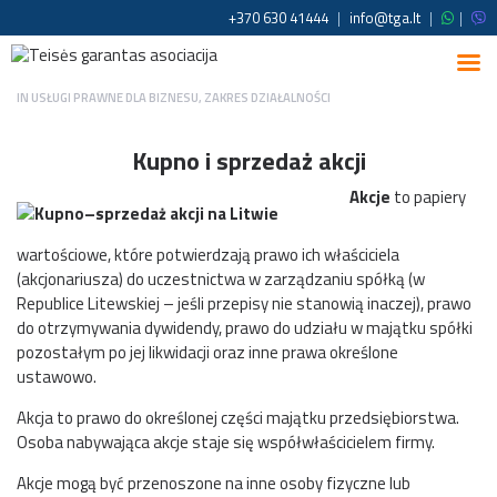
+370 630 41444
|
info@tga.lt
|
|
IN
USŁUGI PRAWNE DLA BIZNESU
,
ZAKRES DZIAŁALNOŚCI
Kupno i sprzedaż akcji
Akcje
to papiery
wartościowe, które potwierdzają prawo ich właściciela
(akcjonariusza) do uczestnictwa w zarządzaniu spółką (w
Republice Litewskiej – jeśli przepisy nie stanowią inaczej), prawo
do otrzymywania dywidendy, prawo do udziału w majątku spółki
pozostałym po jej likwidacji oraz inne prawa określone
ustawowo.
Akcja to prawo do określonej części majątku przedsiębiorstwa.
Osoba nabywająca akcje staje się współwłaścicielem firmy.
Akcje mogą być przenoszone na inne osoby fizyczne lub