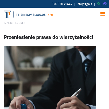
+370 630 41444
|
info@tga.lt
|
|
IN
NEKATEGORIJA
Przeniesienie prawa do wierzytelności