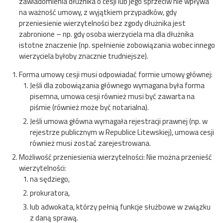
zawiadomienia dłużnika o cesji lub jego sprzeciw nie wpływa
na ważność umowy, z wyjątkiem przypadków, gdy
przeniesienie wierzytelności bez zgody dłużnika jest
zabronione – np. gdy osoba wierzyciela ma dla dłużnika
istotne znaczenie (np. spełnienie zobowiązania wobec innego
wierzyciela byłoby znacznie trudniejsze).
Forma umowy cesji musi odpowiadać formie umowy głównej:
Jeśli dla zobowiązania głównego wymagana była forma
pisemna, umowa cesji również musi być zawarta na
piśmie (również może być notarialna).
Jeśli umowa główna wymagała rejestracji prawnej (np. w
rejestrze publicznym w Republice Litewskiej), umowa cesji
również musi zostać zarejestrowana.
Możliwość przeniesienia wierzytelności: Nie można przenieść
wierzytelności:
na sędziego,
prokuratora,
lub adwokata, którzy pełnią funkcje służbowe w związku
z daną sprawą.