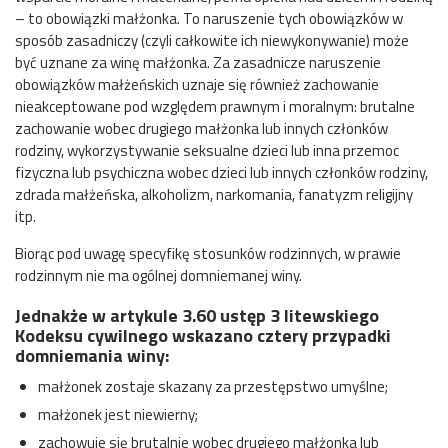
– to obowiązki małżonka. To naruszenie tych obowiązków w
sposób zasadniczy (czyli całkowite ich niewykonywanie) może
być uznane za winę małżonka. Za zasadnicze naruszenie
obowiązków małżeńskich uznaje się również zachowanie
nieakceptowane pod względem prawnym i moralnym: brutalne
zachowanie wobec drugiego małżonka lub innych członków
rodziny, wykorzystywanie seksualne dzieci lub inna przemoc
fizyczna lub psychiczna wobec dzieci lub innych członków rodziny,
zdrada małżeńska, alkoholizm, narkomania, fanatyzm religijny
itp.
Biorąc pod uwagę specyfikę stosunków rodzinnych, w prawie
rodzinnym nie ma ogólnej domniemanej winy.
Jednakże w artykule 3.60 ustęp 3 litewskiego
Kodeksu cywilnego wskazano cztery przypadki
domniemania winy:
małżonek zostaje skazany za przestępstwo umyślne;
małżonek jest niewierny;
zachowuje się brutalnie wobec drugiego małżonka lub