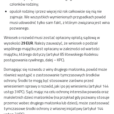
członków rodziny;
opuścił rodzinę i przez więcej niż rok całkowicie się nią nie
zajmuje. We wszystkich wymienionych przypadkach powód
musi udowodnić tylko sam fakt, z którym związana jest wina
pozwanego.
Wniosek o rozwód musi zostać opłacony opłatą sądową w
wysokości
29 EUR
. Należy zauważyć, że wniosek o podział
wspólnego majątku jest opłacany w zależności od wartości
majątku, którego dotyczy (artykuł 85 litewskiego Kodeksu
postępowania cywilnego, dalej – KPC).
Domagając się rozwodu z winy drugiego małżonka, powód może
również wystąpić o zastosowanie tymczasowych środków
ochrony. Środki te mogą być stosowane zarówno przed
wniesieniem sprawy o rozwód, jak i po jej wniesieniu (artykuł 144
ustęp 3 KPC). Sąd, mając na celu ochronę interesów powoda oraz
małoletnich dzieci małżonków (na przykład gdy pozwany stosuje
przemoc wobec drugiego małżonka lub dzieci), może zastosować
tymczasowe środki ochrony z własnej inicjatywy (artykuł 144