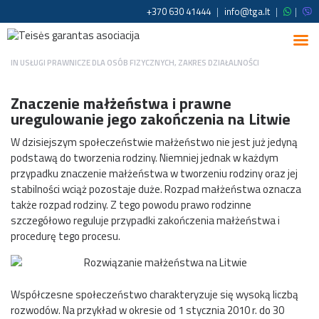
+370 630 41444
|
info@tga.lt
|
|
IN
USŁUGI PRAWNICZE DLA OSÓB FIZYCZNYCH
,
ZAKRES DZIAŁALNOŚCI
Znaczenie małżeństwa i prawne
uregulowanie jego zakończenia na Litwie
W dzisiejszym społeczeństwie małżeństwo nie jest już jedyną
podstawą do tworzenia rodziny. Niemniej jednak w każdym
przypadku znaczenie małżeństwa w tworzeniu rodziny oraz jej
stabilności wciąż pozostaje duże. Rozpad małżeństwa oznacza
także rozpad rodziny. Z tego powodu prawo rodzinne
szczegółowo reguluje przypadki zakończenia małżeństwa i
procedurę tego procesu.
Współczesne społeczeństwo charakteryzuje się wysoką liczbą
rozwodów. Na przykład w okresie od 1 stycznia 2010 r. do 30