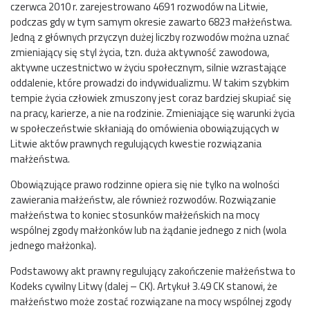
czerwca 2010 r. zarejestrowano 4691 rozwodów na Litwie,
podczas gdy w tym samym okresie zawarto 6823 małżeństwa.
Jedną z głównych przyczyn dużej liczby rozwodów można uznać
zmieniający się styl życia, tzn. duża aktywność zawodowa,
aktywne uczestnictwo w życiu społecznym, silnie wzrastające
oddalenie, które prowadzi do indywidualizmu. W takim szybkim
tempie życia człowiek zmuszony jest coraz bardziej skupiać się
na pracy, karierze, a nie na rodzinie. Zmieniające się warunki życia
w społeczeństwie skłaniają do omówienia obowiązujących w
Litwie aktów prawnych regulujących kwestie rozwiązania
małżeństwa.
Obowiązujące prawo rodzinne opiera się nie tylko na wolności
zawierania małżeństw, ale również rozwodów. Rozwiązanie
małżeństwa to koniec stosunków małżeńskich na mocy
wspólnej zgody małżonków lub na żądanie jednego z nich (wola
jednego małżonka).
Podstawowy akt prawny regulujący zakończenie małżeństwa to
Kodeks cywilny Litwy (dalej – CK). Artykuł 3.49 CK stanowi, że
małżeństwo może zostać rozwiązane na mocy wspólnej zgody